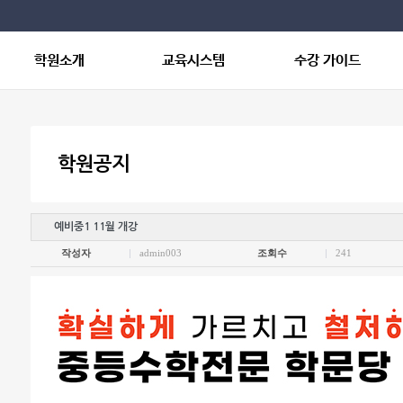
학원소개
교육시스템
수강 가이드
오시는 길
교육철학
입학절차
학습관리 시스템
강좌소개
학원공지
내신대비 과정
수업구성
예비중1 11월 개강
작성자
admin003
조회수
241